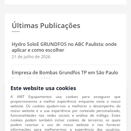
Últimas Publicações
Hydro SoloE GRUNDFOS no ABC Paulista: onde
aplicar e como escolher
21 de julho de 2026
Empresa de Bombas Grundfos TP em São Paulo
21 de julho de 2026
Este website usa cookies
Diferença entre Bombas Grundfos: TP, Hydro
A AMT Equipamentos usa cookies para assegurar que
SoloE e Linha MT: qual escolher?
proporcionamos a melhor experiência enquanto visita o nosso
website. Os cookies ajudam-nos a melhorar o desempenho do
21 de julho de 2026
nosso website e a sua experiência por conteúdo personalizado,
funcionalidades nas redes sociais e análise de tráfego. Estes
cookies podem também incluir cookies de terceiros, os quais
podem rastrear o uso do nosso website e nos fornecer
informações para melhorarmos a experiência dos usuários.