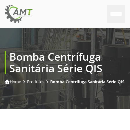
Home
Bomba Centrífuga
Sobre nós
Sanitária Série QIS
Produtos
Home
Produtos
Bomba Centrífuga Sanitária Série QIS
Consultoria
Assistência
Trabalhe conosco
Contato