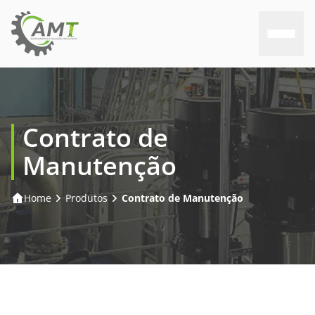
Home
Contrato de
Sobre nós
Manutenção
Produtos
Home
Produtos
Contrato de Manutenção
Consultoria
Assistência
Trabalhe conosco
Contato