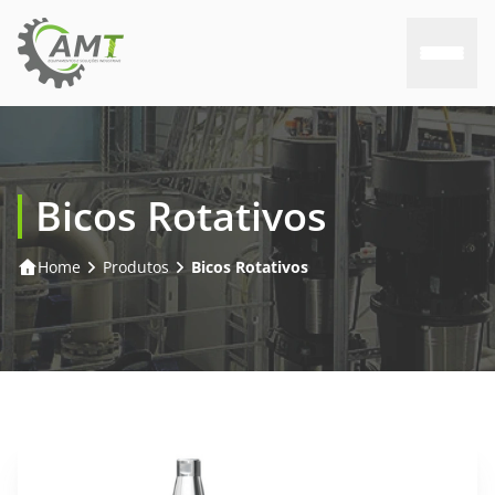
Home
Bicos Rotativos
Sobre nós
Home
Produtos
Bicos Rotativos
Produtos
Consultoria
Assistência
Trabalhe conosco
Contato