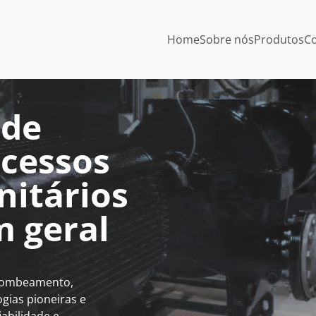
Home
Sobre nós
Produtos
Co
 de
ocessos
nitários
m geral
 bombeamento,
gias pioneiras e