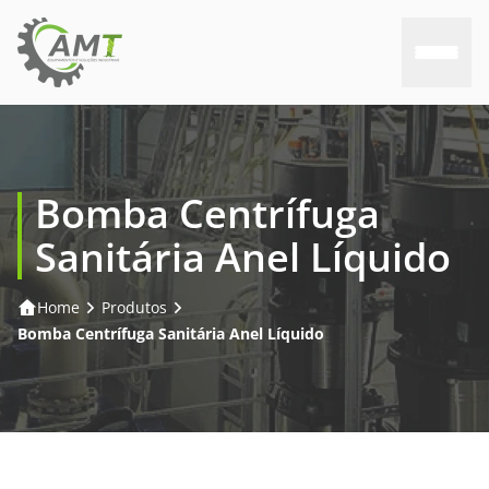
Home
Bomba Centrífuga
Sobre nós
Sanitária Anel Líquido
Produtos
Home
Produtos
Consultoria
Bomba Centrífuga Sanitária Anel Líquido
Assistência
Trabalhe conosco
Contato