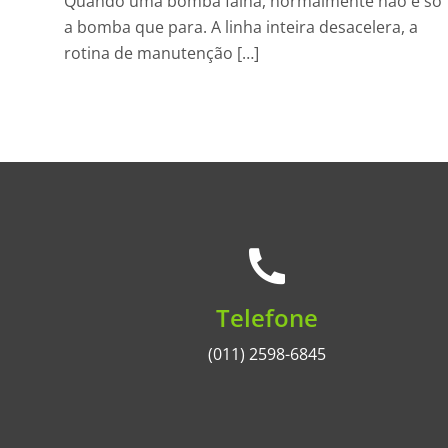
Quando uma bomba falha, normalmente não é só
a bomba que para. A linha inteira desacelera, a
rotina de manutenção […]
Telefone
(011) 2598-6845