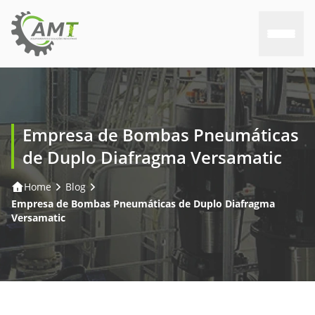
Home
Empresa de Bombas Pneumáticas
Sobre nós
de Duplo Diafragma Versamatic
Produtos
Home
Blog
Empresa de Bombas Pneumáticas de Duplo Diafragma
Consultoria
Versamatic
Assistência
Trabalhe conosco
Contato