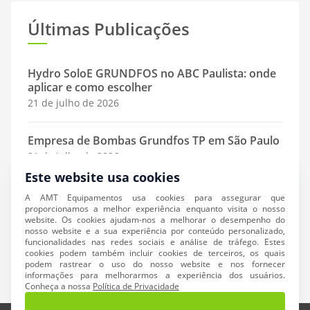
Últimas Publicações
Hydro SoloE GRUNDFOS no ABC Paulista: onde
aplicar e como escolher
21 de julho de 2026
Empresa de Bombas Grundfos TP em São Paulo
21 de julho de 2026
Este website usa cookies
Diferença entre Bombas Grundfos: TP, Hydro
A AMT Equipamentos usa cookies para assegurar que
SoloE e Linha MT: qual escolher?
proporcionamos a melhor experiência enquanto visita o nosso
website. Os cookies ajudam-nos a melhorar o desempenho do
21 de julho de 2026
nosso website e a sua experiência por conteúdo personalizado,
funcionalidades nas redes sociais e análise de tráfego. Estes
cookies podem também incluir cookies de terceiros, os quais
podem rastrear o uso do nosso website e nos fornecer
informações para melhorarmos a experiência dos usuários.
Conheça a nossa
Política de Privacidade